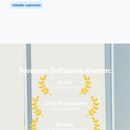
virtuele-nummers
Tevreden Belfabriek klanten:
25 jaar
telecomervaring
100% IP-gebaseerd
modern platform
AI-ready
toekomstbestendig aanbod