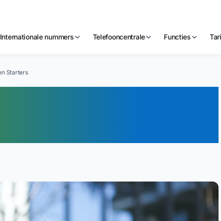
Internationale nummers
Telefooncentrale
Functies
Tar
n Starters
Mobiel voor
ers