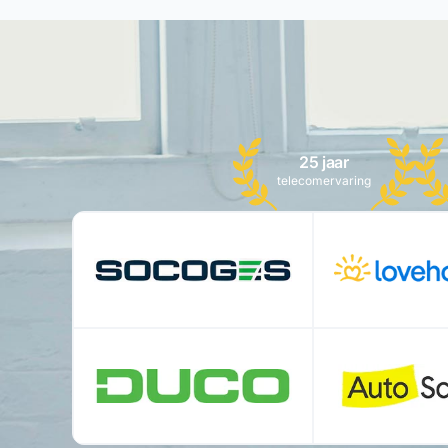
25 jaar
telecomervaring