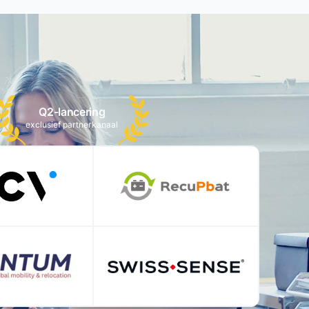
Q2-lancering
exclusief partnerkanaal