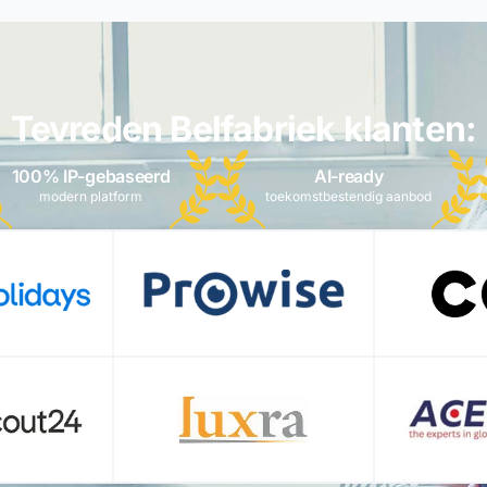
Tevreden Belfabriek klanten:
100% IP-gebaseerd
AI-ready
modern platform
toekomstbestendig aanbod