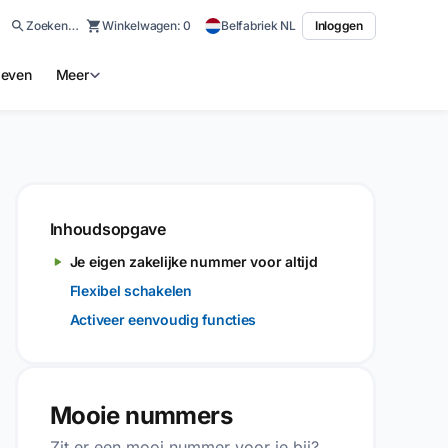
Zoeken…
Winkelwagen:
0
Belfabriek NL
Inloggen
ieven
Meer
Inhoudsopgave
Je eigen zakelijke nummer voor altijd
Flexibel schakelen
Activeer eenvoudig functies
Mooie nummers
Zit er een mooi nummer voor je bij?