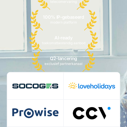
telecomervaring
100% IP-gebaseerd
modern platform
AI-ready
toekomstbestendig aanbod
Q2-lancering
exclusief partnerkanaal