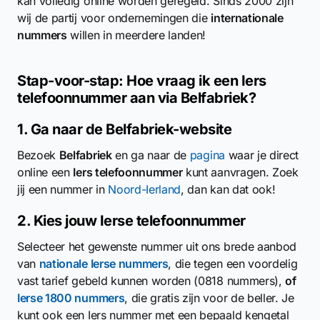
kan volledig online worden geregeld. Sinds 2000 zijn
wij de partij voor ondernemingen die
internationale
nummers
willen in meerdere landen!
Stap-voor-stap: Hoe vraag ik een Iers
telefoonnummer aan via Belfabriek?
1. Ga naar de Belfabriek-website
Bezoek
Belfabriek
en ga naar de
pagina
waar je direct
online een
Iers telefoonnummer
kunt aanvragen. Zoek
jij een nummer in
Noord-Ierland
, dan kan dat ook!
2. Kies jouw Ierse telefoonnummer
Selecteer het gewenste nummer uit ons brede aanbod
van
nationale Ierse nummers
, die tegen een voordelig
vast tarief gebeld kunnen worden (0818 nummers),
of
Ierse 1800 nummers
, die gratis zijn voor de beller. Je
kunt ook een Iers nummer met een bepaald kengetal