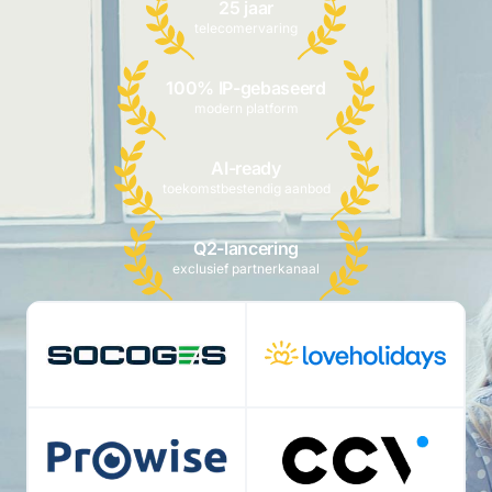
25 jaar
telecomervaring
100% IP-gebaseerd
modern platform
AI-ready
toekomstbestendig aanbod
Q2-lancering
exclusief partnerkanaal