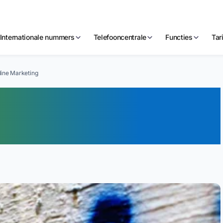
Internationale nummers
Telefooncentrale
Functies
Tar
ine Marketing
an naamnummers in
g