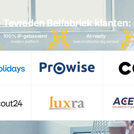
Tevreden Belfabriek klanten:
100% IP-gebaseerd
AI-ready
modern platform
toekomstbestendig aanbod