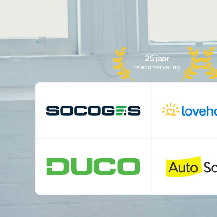
25 jaar
telecomervaring