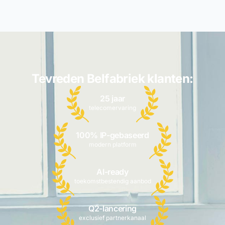
Tevreden Belfabriek klanten:
25 jaar
telecomervaring
100% IP-gebaseerd
modern platform
AI-ready
toekomstbestendig aanbod
Q2-lancering
exclusief partnerkanaal