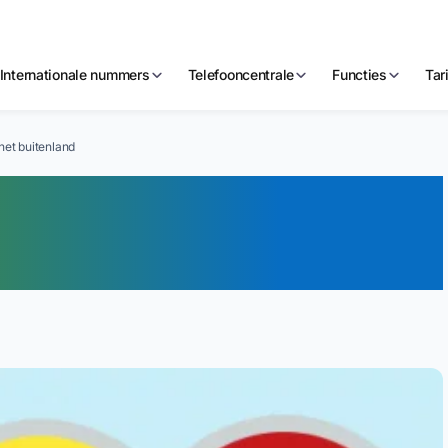
Internationale nummers
Telefooncentrale
Functies
Tar
et buitenland
er bereikbaar
nland