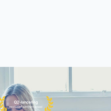
Q2-lancering
exclusief partnerkanaal