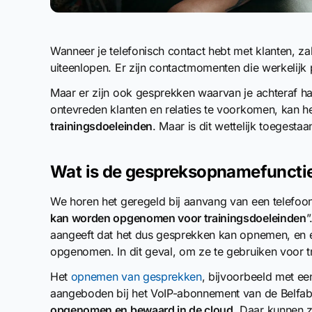
Wanneer je telefonisch contact hebt met klanten, z
uiteenlopen. Er zijn contactmomenten die werkelijk pe
Maar er zijn ook gesprekken waarvan je achteraf h
ontevreden klanten en relaties te voorkomen, kan he
trainingsdoeleinden
. Maar is dit wettelijk toegestaa
Wat is de gespreksopnamefuncti
We horen het geregeld bij aanvang van een telefoon
kan worden opgenomen voor trainingsdoeleinden
”
aangeeft dat het dus gesprekken kan opnemen, en
opgenomen. In dit geval, om ze te gebruiken voor t
Het
opnemen van gesprekken
, bijvoorbeeld met ee
aangeboden bij het VoIP-abonnement van de Belfabr
opgenomen en bewaard in de cloud
. Daar kunnen 