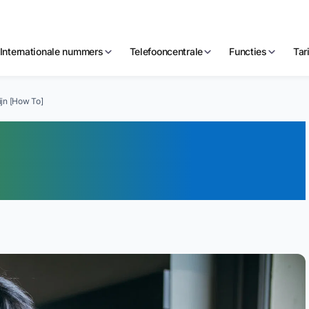
Internationale nummers
Telefooncentrale
Functies
Tar
jn [How To]
kken Opnemen
To]