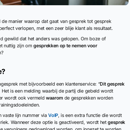
al de manier waarop dat gaat van gesprek tot gesprek
rfect verlopen, met een zeer blije klant als resultaat.
ad gewild dat het anders was gelopen. Om boze of
t nuttig zijn om
gesprekken op te nemen voor
n?
e?
gesprek met bijvoorbeeld een klantenservice: “
Dit gesprek
. Het is een melding waarbij de partij die gebeld wordt
 er wordt ook vermeld
waarom
de gesprekken worden
rainingsdoeleinden.
n vaste lijn nummer via
VoIP
, is een extra functie die wordt
iek. Wanneer deze optie is geactiveerd, wordt het
gesprek
ze vervolgens gedownload worden, om ingezet te worden