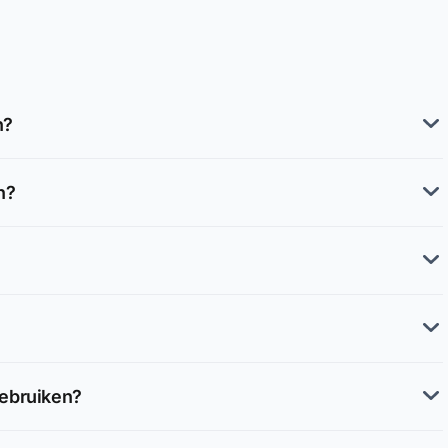
n?
n?
ebruiken?