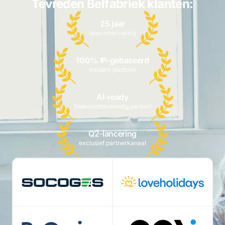
Tevreden Belfabriek klanten:
25 jaar
telecomervaring
100% IP-gebaseerd
modern platform
AI-ready
toekomstbestendig aanbod
Q2-lancering
exclusief partnerkanaal