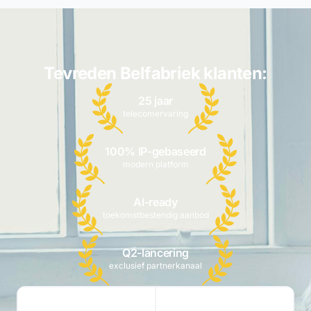
Tevreden Belfabriek klanten:
25 jaar
telecomervaring
100% IP-gebaseerd
modern platform
AI-ready
toekomstbestendig aanbod
Q2-lancering
exclusief partnerkanaal