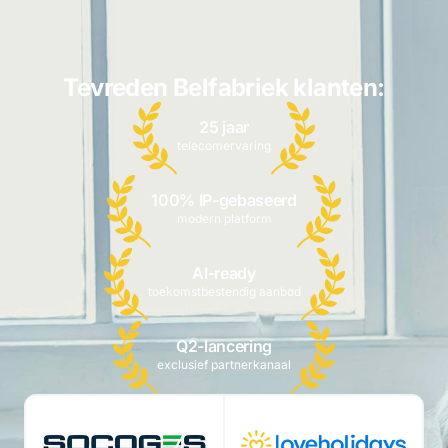
Tevreden Belfabriek klanten:
25 jaar
telecomervaring
100% IP-gebaseerd
modern platform
AI-ready
toekomstbestendig aanbod
Q2-lancering
exclusief partnerkanaal