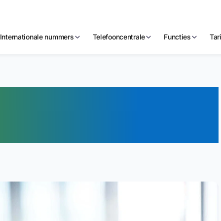
Internationale nummers
Telefooncentrale
Functies
Tar
fooncentrale:
d