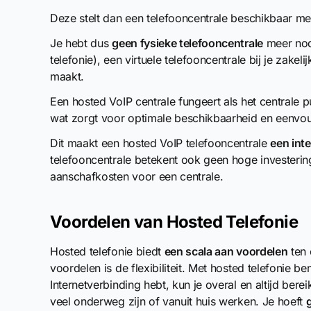
Deze stelt dan een telefooncentrale beschikbaar m
Je hebt dus
geen fysieke telefooncentrale
meer nodi
telefonie), een virtuele telefooncentrale bij je zake
maakt.
Een hosted VoIP centrale fungeert als het centrale pu
wat zorgt voor optimale beschikbaarheid en eenvou
Dit maakt een hosted VoIP telefooncentrale
een int
telefooncentrale betekent ook geen hoge investering
aanschafkosten voor een centrale.
Voordelen van Hosted Telefonie
Hosted telefonie biedt
een scala aan voordelen
ten 
voordelen is de flexibiliteit. Met hosted telefonie be
Internetverbinding hebt, kun je overal en altijd bere
veel onderweg zijn of vanuit huis werken. Je hoeft