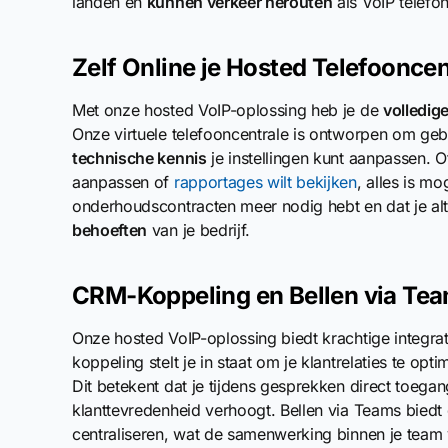
landen en
kunnen verkeer herouten
als VoIP telefon
Zelf Online je Hosted Telefoonce
Met onze hosted VoIP-oplossing heb je de
volledige
Onze virtuele telefooncentrale is ontworpen om gebrui
technische kennis
je instellingen kunt aanpassen. O
aanpassen of
rapportages wilt bekijken
, alles is mo
onderhoudscontracten meer nodig hebt en dat je altij
behoeften
van je bedrijf.
CRM-Koppeling en Bellen via Te
Onze hosted VoIP-oplossing biedt krachtige integr
koppeling stelt je in staat om je klantrelaties te opt
Dit betekent dat je tijdens gesprekken direct toegang
klanttevredenheid verhoogt. Bellen via Teams biedt
centraliseren, wat de samenwerking binnen je team 