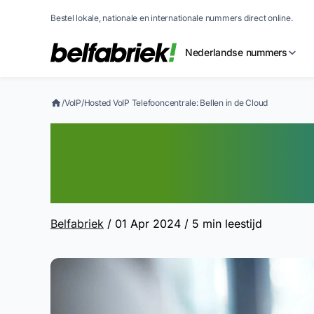
Bestel lokale, nationale en internationale nummers direct online.
Nederlandse nummers
/
VoIP
/
Hosted VoIP Telefooncentrale: Bellen in de Cloud
Hosted VoIP Tele
Bellen in de Clou
Belfabriek
/ 01 Apr 2024
/ 5 min leestijd