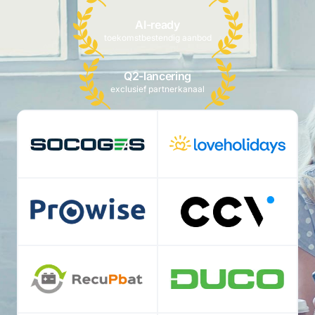
AI-ready
toekomstbestendig aanbod
Q2-lancering
exclusief partnerkanaal