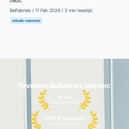
0800.
Belfabriek
/ 11 Feb 2026
/ 3 min leestijd
virtuele-nummers
Tevreden Belfabriek klanten:
25 jaar
telecomervaring
100% IP-gebaseerd
modern platform