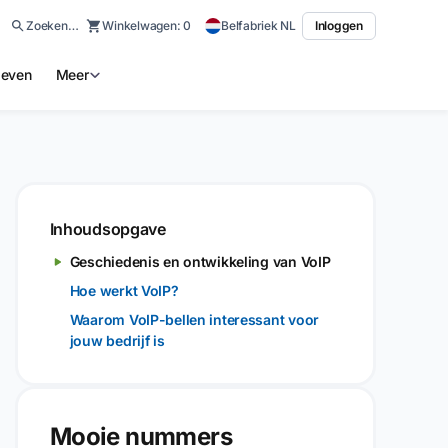
Zoeken…
Winkelwagen:
0
Belfabriek NL
Inloggen
ieven
Meer
Inhoudsopgave
Geschiedenis en ontwikkeling van VoIP
Hoe werkt VoIP?
Waarom VoIP-bellen interessant voor
jouw bedrijf is
Mooie nummers