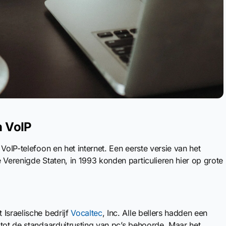
n VoIP
VoIP-telefoon en het internet. Een eerste versie van het
 Verenigde Staten, in 1993 konden particulieren hier op grote
 Israelische bedrijf
Vocaltec
, Inc. Alle bellers hadden een
tot de standaarduitrusting van pc’s behoorde. Maar het