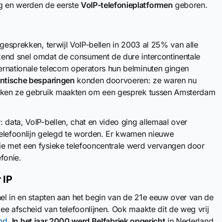
g en werden de eerste
VoIP-telefonieplatformen
geboren.
ngesprekken, terwijl VoIP-bellen in 2003 al 25% van alle
zend snel omdat de consument de dure intercontinentale
ernationale telecom operators hun belminuten gingen
ntische besparingen
konden doorvoeren: ze waren nu
werken ze gebruik maakten om een gesprek tussen Amsterdam
 data, VoIP-bellen, chat en video ging allemaal over
telefoonlijn gelegd te worden. Er kwamen nieuwe
ie met een fysieke telefooncentrale werd vervangen door
fonie.
 IP
nel in en stapten aan het begin van de 21e eeuw over van de
ee afscheid van telefoonlijnen. Ook maakte dit de weg vrij
and
.
In het jaar 2000 werd Belfabriek opgericht
in Nederland