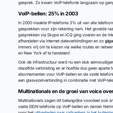
gesprek. Zo kwam VoIP-telefonie langzaam op gan
VoIP-bellen: 25% in 2003
In 2000 maakte IP-telefonie 3% uit van alle telefoo
gesprekken voor zijn rekening nam. Het groeide ra
gesprekken via Skype en ICQ ging voeren en de int
afhandelen via internet dataverbindingen en zo
giga
immers vrij om te kiezen via welke routes en net
en New York af te handelen!
Ook de infrastructuur werd nu een stuk eenvoudiger:
dezelfde verbinding en er hoefde dus geen aparte 
abonnementen voor VoIP-bellen en de vaste telefon
een glasvezelverbinding in combinatie met VoIP-tele
Multinationals en de groei van voice over
Multinationals zagen dit belangrijke voordeel ook s
vaste ISDN telefonie op VoIP-bellen en namen hierm
voor het
uitbesteden naar callcenters in het buitenl